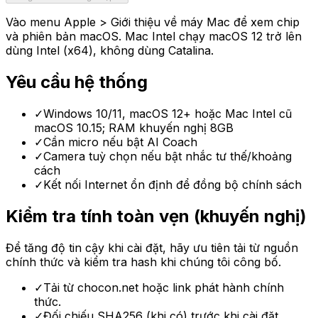
Vào menu Apple > Giới thiệu về máy Mac để xem chip
và phiên bản macOS. Mac Intel chạy macOS 12 trở lên
dùng Intel (x64), không dùng Catalina.
Yêu cầu hệ thống
✓
Windows 10/11, macOS 12+ hoặc Mac Intel cũ
macOS 10.15; RAM khuyến nghị 8GB
✓
Cần micro nếu bật AI Coach
✓
Camera tuỳ chọn nếu bật nhắc tư thế/khoảng
cách
✓
Kết nối Internet ổn định để đồng bộ chính sách
Kiểm tra tính toàn vẹn (khuyến nghị)
Để tăng độ tin cậy khi cài đặt, hãy ưu tiên tải từ nguồn
chính thức và kiểm tra hash khi chúng tôi công bố.
✓
Tải từ chocon.net hoặc link phát hành chính
thức.
✓
Đối chiếu SHA256 (khi có) trước khi cài đặt.