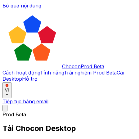
Bỏ qua nội dung
Chocon
Prod Beta
Cách hoạt động
Tính năng
Trải nghiệm Prod Beta
Cài
Desktop
Hỗ trợ
VI
Tiếp tục bằng email
Prod Beta
Tải Chocon Desktop