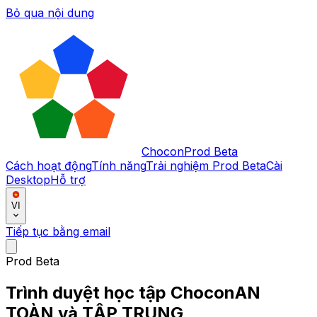
Bỏ qua nội dung
Chocon
Prod Beta
Cách hoạt động
Tính năng
Trải nghiệm Prod Beta
Cài
Desktop
Hỗ trợ
VI
Tiếp tục bằng email
Prod Beta
Trình duyệt học tập Chocon
AN
TOÀN
và
TẬP TRUNG